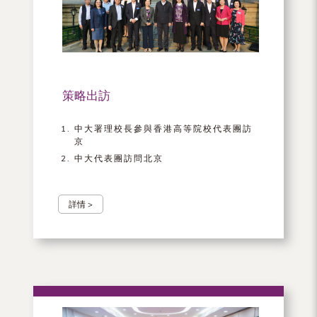
（內
地
及
地
策略出訪
區）
中大署理校長參與香港高等院校代表團訪
京
中大代表團訪問北京
詳情 >