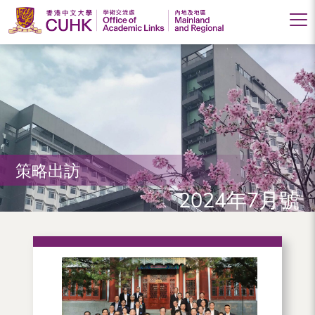
香
港
中
文
大
策略出訪
學
2024年7月號
學
術
交
流
處