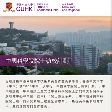
香
港
中
文
大
中國科學院院士訪校計劃
學
學
術
旨在建構中港兩地科學技術精英合作交流的平台，香港中文大學
（中大）於2008年第一次舉行「中國科學院院士訪校計劃」。中
交
大在計劃下每年邀請五至六位中國科學院院士訪問中大相關學系
及研究中心和單位，並舉行「院士講座系列」。中大通過與中科
流
院院士在不同研究領域上建立緊密聯繫，不斷提高學術和研究水
處
平，並促進雙方的合作交流。