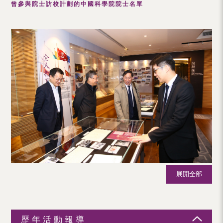
曾參與院士訪校計劃的中國科學院院士名單
（內
地
及
地
區）
展開全部
歷年活動報導