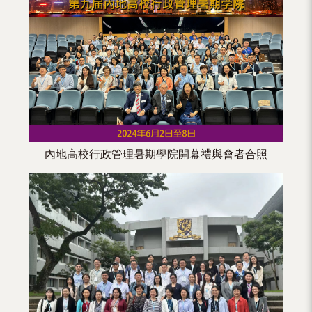
（內
地
及
地
區）
內地高校行政管理暑期學院開幕禮與會者合照