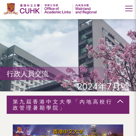
香
港
中
文
大
行政人員交流
學
2024年7月號
學
術
第九屆香港中文大學「內地高校行
交
政管理暑期學院」
流
處