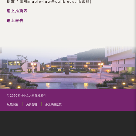
批准 / 電郵mable-law@cuhk.edu.hk索取)
（內
網上推薦表
地
網上報告
及
地
區）
© 2026 香港中文大學 版權所有
私隱政策
免責聲明
多元共融政策