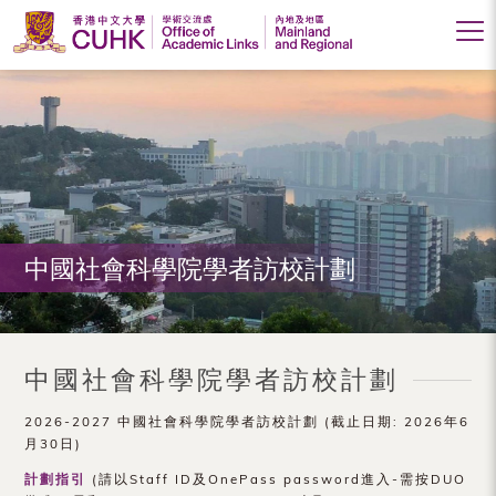
香
港
中
文
大
中國社會科學院學者訪校計劃
學
學
術
中國社會科學院學者訪校計劃
交
2026-2027 中國社會科學院學者訪校計劃 (截止日期: 2026年6
流
月30日)
處
計劃指引
(請以Staff ID及OnePass password進入-需按DUO