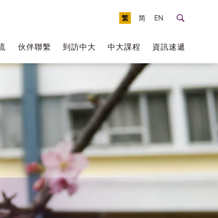
繁
简
EN
流
伙伴聯繫
到訪中大
中大課程
資訊速遞