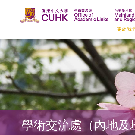
關於我
香
港
中
文
大
學
學術交流處（內地及
學