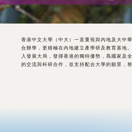
術
交
流
香港中文大學（中大）一直重視與內地及大中
處
合辦學，更積極在內地建立產學研及教育基地
入發展大局，發揮香港的獨特優勢，爲國家及
（內
的交流與科研合作，並支持配合大學的願景，
地
及
地
區）