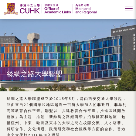
香
港
中
文
大
絲綢之路大學聯盟
學
學
術
絲綢之路大學聯盟成立於2015年5月，是由西安交通大學發起，
並由來自22個國家和地區超過一百所大學加入的非政府、非牟利
交
高等教育合作平臺。聯盟以「共建教育合作平臺，推進區域開放
發展」為主題，推動「新絲綢之路經濟帶」沿線國家和地區，包
流
括亞州、中東、歐州及東非的大學之間在校際交流、人才培養、
處
科研合作、文化溝通、政策研究和社會服務等方面的合作。香港
中文大學於2016年加入聯盟。