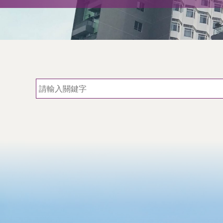
術
交
流
處
（內
地
及
地
區）