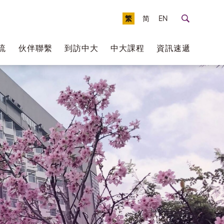
繁
简
EN
流
伙伴聯繫
到訪中大
中大課程
資訊速遞