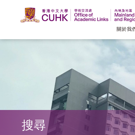
關於我
香
港
中
文
大
學
搜尋
學