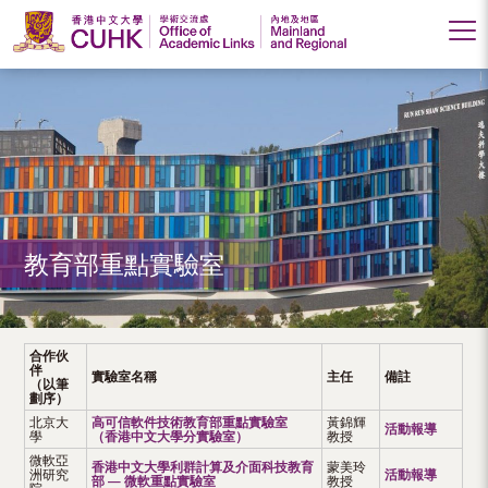
香
港
中
文
大
教育部重點實驗室
學
學
術
合作伙
伴
實驗室名稱
主任
備註
交
（以筆
劃序）
流
北京大
高可信軟件技術教育部重點實驗室
黃錦輝
活動報導
學
（香港中文大學分實驗室）
教授
處
微軟亞
香港中文大學利群計算及介面科技教育
蒙美玲
洲研究
活動報導
部 — 微軟重點實驗室
教授