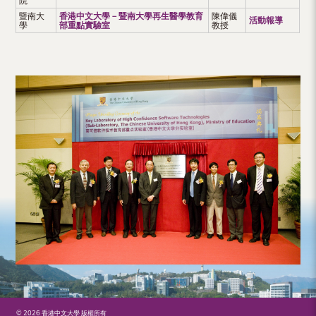
院
（內
暨南大
香港中文大學－暨南大學再生醫學教育
陳偉儀
活動報導
學
部重點實驗室
教授
地
及
地
區）
© 2026 香港中文大學 版權所有