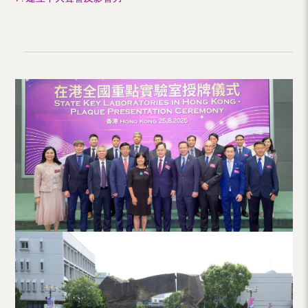
（內
地
及
地
區）