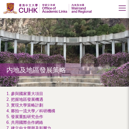
香
港
中
文
大
内地及地區發展策略
學
學
術
1. 參與國家重大項目
2. 把握地區發展機遇
交
3. 實現大學策略計劃
4. 夥拍一流大學／科研機構
流
5. 發展重點研究合作
處
6. 共用國際合作網絡
7. 建立中大聲譽及影響力