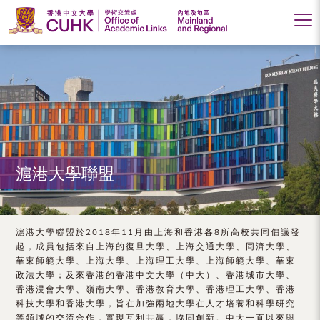
香
港
中
文
大
滬港大學聯盟
學
學
術
滬港大學聯盟於2018年11月由上海和香港各8所高校共同倡議發
起，成員包括來自上海的復旦大學、上海交通大學、同濟大學、
交
華東師範大學、上海大學、上海理工大學、上海師範大學、華東
政法大學；及來香港的香港中文大學（中大）、香港城市大學、
流
香港浸會大學、嶺南大學、香港教育大學、香港理工大學、香港
處
科技大學和香港大學，旨在加強兩地大學在人才培養和科學研究
等領域的交流合作，實現互利共贏，協同創新。中大一直以來與