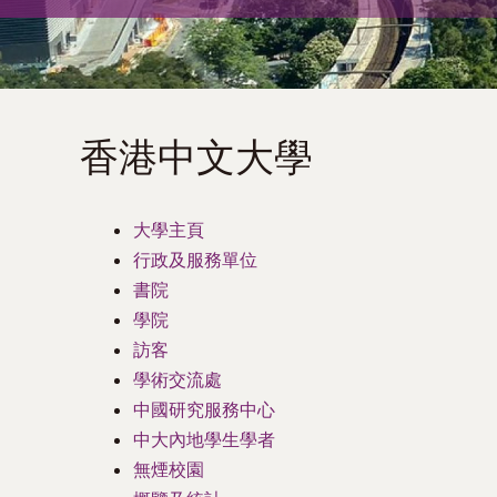
術
交
流
香港中文大學
處
（內
大學主頁
行政及服務單位
地
書院
學院
及
訪客
學術交流處
地
中國研究服務中心
中大內地學生學者
區）
無煙校園