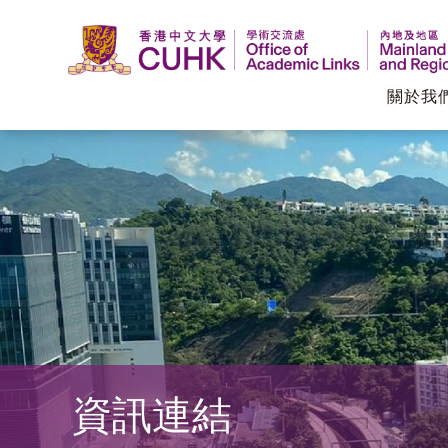
關於我
香
港
中
文
大
學
資訊連結
學