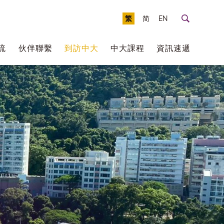
繁
简
EN
流
伙伴聯繫
到訪中大
中大課程
資訊速遞