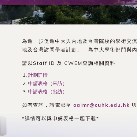
術
交
流
為進一步促進中大與內地及台灣院校的學術交
處
地及台灣訪問學者計劃」，為中大學術部門與
請以Staff ID 及 CWEM查詢相關資料：
（內
計劃詳情
地
申請表格（來訪）
申請表格（出訪）
及
如有查詢，請電郵至
oalmr@cuhk.edu.hk
與
地
*詳情
可以與申請表格一起下載
*
區）