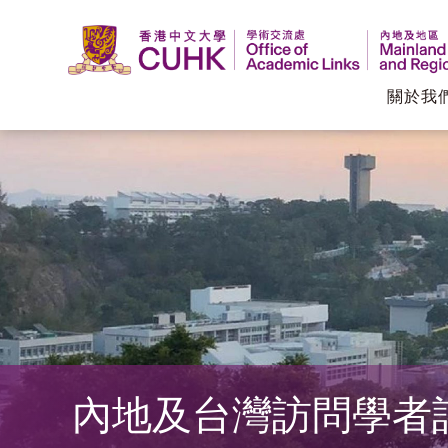
關於我
香
港
中
文
大
學
內地及台灣訪問學者
學