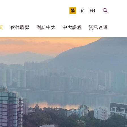
繁
简
EN
流
伙伴聯繫
到訪中大
中大課程
資訊速遞