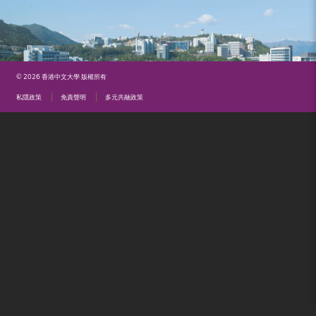
（內
地
及
© 2026 香港中文大學 版權所有
地
私隱政策
免責聲明
多元共融政策
區）