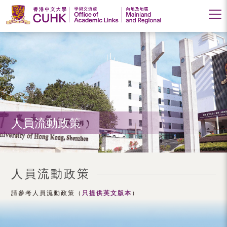
香
港
中
文
大
人員流動政策
學
學
術
人員流動政策
交
請參考人員流動政策（
只提供英文版本
）
流
處