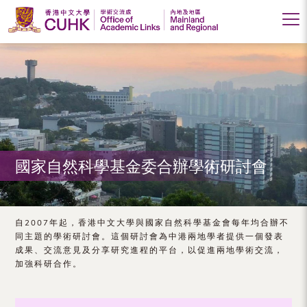
香
港
中
文
大
國家自然科學基金委合辦學術研討會
學
學
術
自2007年起，香港中文大學與國家自然科學基金會每年均合辦不
同主題的學術研討會。這個研討會為中港兩地學者提供一個發表
交
成果、交流意見及分享研究進程的平台，以促進兩地學術交流，
加強科研合作。
流
處