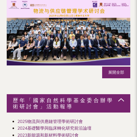
（內
地
及
地
區）
展開全部
歷年「國家自然科學基金委合辦學
術研討會」活動報導
2025物流與供應鏈管理學術研討會
2024基礎醫學與臨床轉化研究前沿論壇
2023新能源和新材料學術研討會