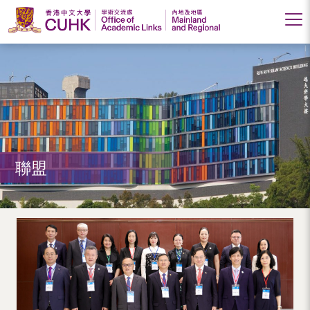
香
港
中
文
大
聯盟
學
學
術
交
流
處