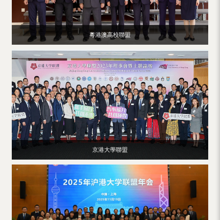
（內
地
粵港澳高校聯盟
及
地
區）
京港大學聯盟