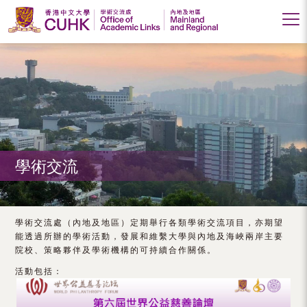
香
港
中
文
大
學術交流
學
學
術
學術交流處（內地及地區）定期舉行各類學術交流項目，亦期望
能透過所辦的學術活動，發展和維繫大學與內地及海峽兩岸主要
交
院校、策略夥伴及學術機構的可持續合作關係。
流
活動包括：
處