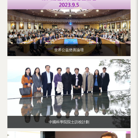
（內
地
及
地
區）
世界公益慈善論壇
中國科學院院士訪校計劃