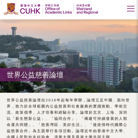
香
港
中
文
大
世界公益慈善論壇
學
學
術
世界公益慈善論壇自2016年起每年舉辦，論壇立足中國、面向世
界，致力於全球範圍內公益慈善和社會服務的實踐推動、學術交
交
流、政策倡導、人才培養和經驗分享。論壇於北京、上海、深圳
以「新生態新公益」、「協同合作」、「構建可持續發展的人類
流
命運共同體」、「慈善灣區．美好生活」、「後疫情時代國際公
處
益慈善合作」為主題舉行各項活動。論壇近年由香港中文大學、
中國人民對外友好協會、清華大學及香港大學共同主辦。