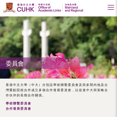
香
港
中
文
大
委員會
學
學
術
香港中文大學（中大）分別設學術聯繫委員會及與多間內地及台
灣重點院校合作成立多個合作發展委員會，以促進中大與策略合
交
作伙伴的長期合作關係。
流
學術聯繫委員會
合作發展委員會
處