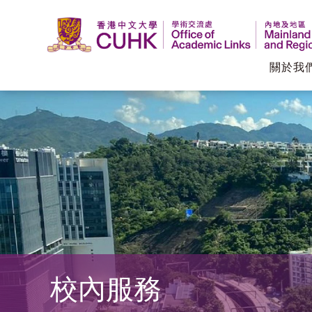
關於我
香
港
中
文
大
學
校內服務
學