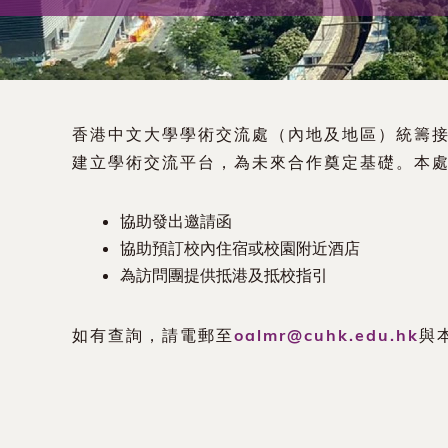
術
交
流
香港中文大學學術交流處（內地及地區）統籌
處
建立學術交流平台，為未來合作奠定基礎。本
（內
協助發出邀請函
協助預訂校內住宿或校園附近酒店
地
為訪問團提供抵港及抵校指引
及
如有查詢，請電郵至
oalmr@cuhk.edu.hk
與
地
區）