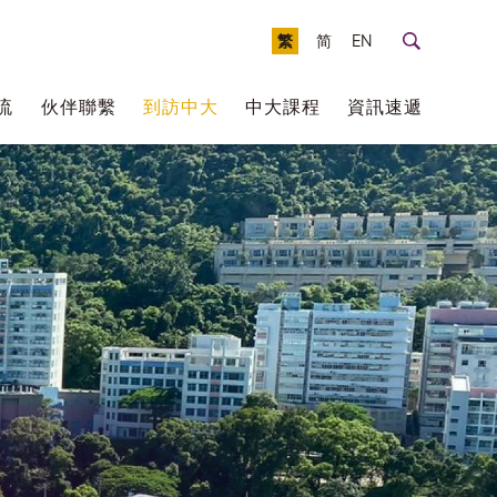
繁
简
EN
流
伙伴聯繫
到訪中大
中大課程
資訊速遞