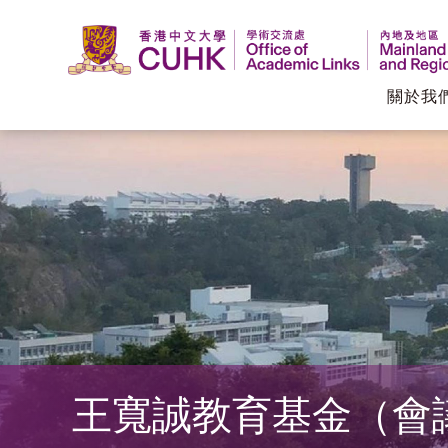
關於我
香
港
中
文
大
學
王寬誠教育基金（會
學