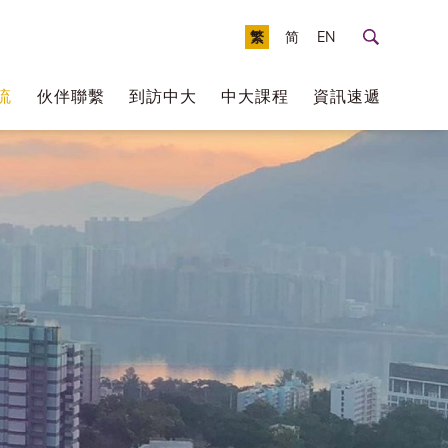
繁
简
EN
流
伙伴聯繫
到訪中大
中大課程
資訊速遞