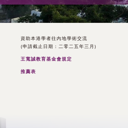
術
交
流
資助本港學者往內地學術交流
處
(申請截止日期：二零二五年三月)
王寬誠教育基金會規定
（內
推薦表
地
及
地
區）