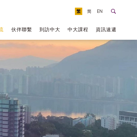
繁
简
EN
流
伙伴聯繫
到訪中大
中大課程
資訊速遞