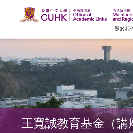
關於我
香
港
中
文
大
學
王寬誠教育基金（講
學