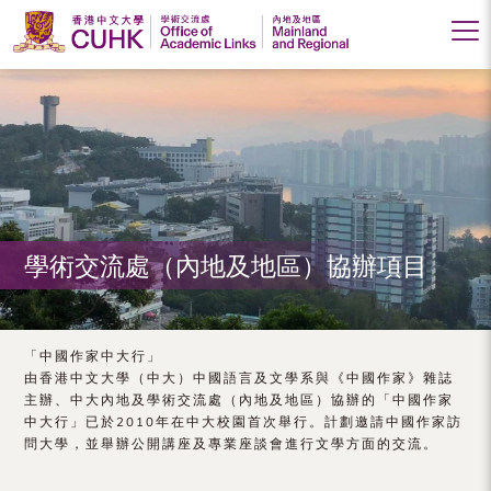
香
港
中
文
大
學術交流處（內地及地區）協辦項目
學
學
術
「中國作家中大行」
由香港中文大學（中大）中國語言及文學系與《中國作家》雜誌
交
主辦、中大內地及學術交流處（內地及地區）協辦的「中國作家
中大行」已於2010年在中大校園首次舉行。計劃邀請中國作家訪
流
問大學，並舉辦公開講座及專業座談會進行文學方面的交流。
處