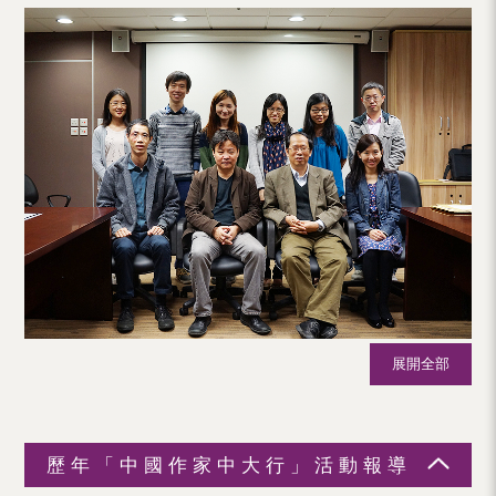
（內
地
及
地
區）
展開全部
歷年「中國作家中大行」活動報導