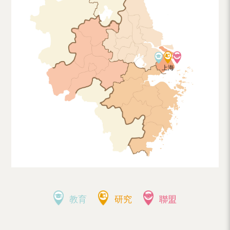
（內
地
及
地
上海
區）
教育
研究
聯盟