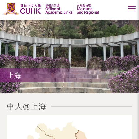
香
港
中
文
大
上海
學
學
術
中大@上海
交
流
處