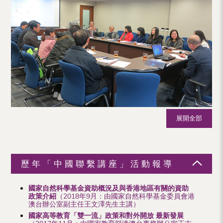
（內
地
及
地
區）
展開全部
歷年「中國聯繫講座」活動報導
國家自然科學基金資助概況及與香港地區有關的資助
政策介紹
（2018年9月：由國家自然科學基金委員會港
澳台辦公室副主任王文澤先生主講）
國家高等教育「雙一流」政策和對外開放 最新發展