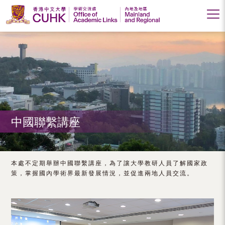
香
港
中
文
大
中國聯繫講座
學
學
術
本處不定期舉辦中國聯繫講座，為了讓大學教研人員了解國家政
策，掌握國內學術界最新發展情況，並促進兩地人員交流。
交
流
處