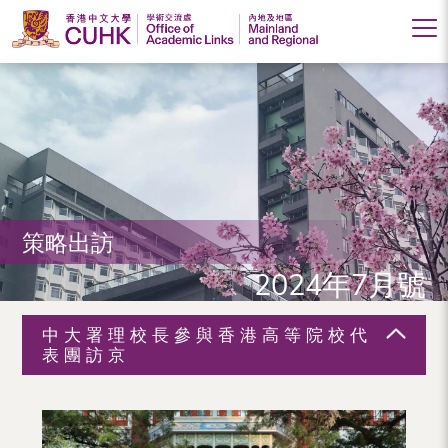
香
港
中
文
大
策略出訪
學
2024年7月號
學
術
中大署理校長參與香港高等院校代
交
表團訪京
流
處