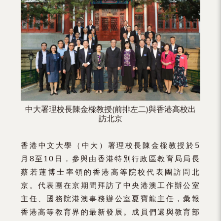
（內
地
及
地
區）
中大署理校長陳金樑教授(前排左二)與香港高校出
訪北京
香港中文大學（中大）署理校長陳金樑教授於5
月8至10日，參與由香港特別行政區教育局局長
蔡若蓮博士率領的香港高等院校代表團訪問北
京。代表團在京期間拜訪了中央港澳工作辦公室
主任、國務院港澳事務辦公室夏寶龍主任，彙報
香港高等教育界的最新發展。成員們還與教育部