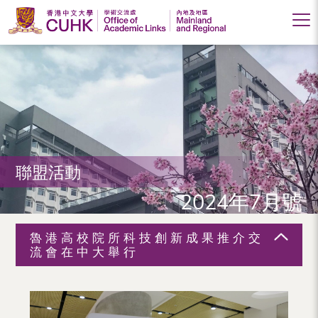
香
港
中
文
大
聯盟活動
學
2024年7月號
學
術
魯港高校院所科技創新成果推介交
交
流會在中大舉行
流
處