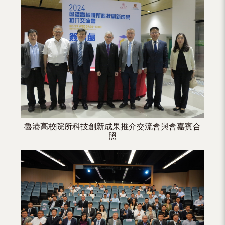
（內
地
及
地
區）
魯港高校院所科技創新成果推介交流會與會嘉賓合
照