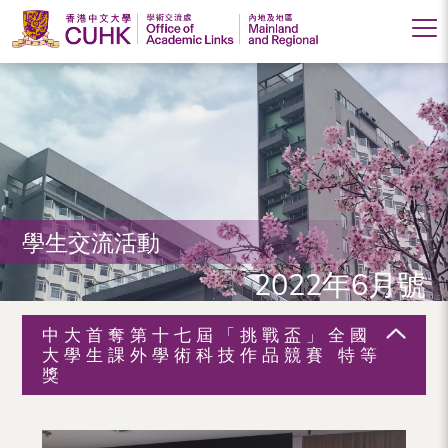
香
港
中
文
大
學生交流活動
學
2022年6月號
學
術
中大首奪第十七屆「挑戰盃」全國
交
大學生課外學術科技作品競賽 特等
獎
流
處