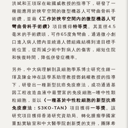
洪斌和王頊琛在歐國威教授的指導下，研發了一
種能應用於狹窄空間的微型機器人可彎曲骨科手
術鑽，並藉
《工作於狹窄空間内的微型機器人可
彎曲骨科手術鑽》
項目獲得
特等獎
。其直徑4.5
毫米的手術鑽頭，可作65度角彎曲，通過微小創
口進入病人體內並繞過人體組織結構到達目標手
術位置，從而減少術中對病人的傷害，縮短住院
和恢復時間，降低併發症機率。
另外，中大病理解剖及細胞學系博士研究生鍾一
琿及陳金坤在該學系助理教授鄧銘權教授的指導
下，研發出一種新型抗癌免疫療法，成功通過基
因工程改造血液中最豐富的免疫細胞─嗜中性顆
粒細胞，並以
《一種基於中性粒細胞的新型抗癌
免疫療法：
S3KO-TAN
》
項目獲得
一等獎
。該
研究項目獲得香港研究資助局、轉化腫瘤學國家
重點實驗室和中大醫學院創新獎的支持，團隊希