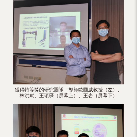
（內
地
及
地
區）
獲得特等獎的研究團隊：導師歐國威教授（左）、
林洪斌、王頊琛（屏幕上）、王岩（屏幕下）