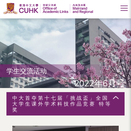
香
港
中
文
大
学生交流活动
学
2022年6月号
学
术
中大首夺第十七届「挑战盃」全国
交
大学生课外学术科技作品竞赛 特等
奖
流
处