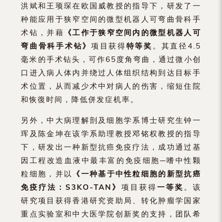
洪斌和王顼琛在欧国威教授的指导下，研发了一
种能应用于狭窄空间的微型机器人可弯曲骨科手
术钻，并藉
《工作于狭窄空间内的微型机器人可
弯曲骨科手术钻》
项目获得
特等奖
。其直径4.5
毫米的手术钻头，可作65度角弯曲，通过微小创
口进入病人体内并绕过人体组织结构到达目标手
术位置，从而减少术中对病人的伤害，缩短住院
和恢復时间，降低併发症机率。
另外，中大病理解剖及细胞学系博士研究生钟一
珲及陈金坤在该学系助理教授邓铭权教授的指导
下，研发出一种新型抗癌免疫疗法，成功通过基
因工程改造血液中最丰富的免疫细胞─嗜中性颗
粒细胞，并以
《一种基于中性粒细胞的新型抗癌
免疫疗法：
S3KO-TAN
》
项目获得
一等奖
。该
研究项目获得香港研究资助局、转化肿瘤学国家
重点实验室和中大医学院创新奖的支持，团队希