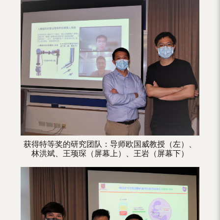
（内
地
及
地
区）
获得特等奖的研究团队：导师欧国威教授（左）、
林洪斌、王顼琛（屏幕上）、王岩（屏幕下）