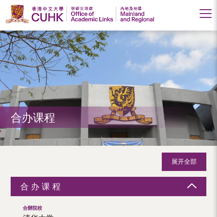
香
港
中
文
大
合办课程
学
学
术
展开全部
交
合办课程
流
处