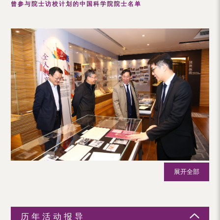
曾参与院士访校计划的中国科学院院士名单
（内
地
及
地
区）
展开全部
历年活动报导