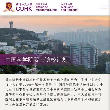
香
港
中
文
大
中国科学院院士访校计划
学
学
术
旨在建构中港两地科学技术精英合作交流的平台，香港中文大学
（中大）于2008年第一次举行「中国科学院院士访校计划」。中
交
大在计划下每年邀请五至六位中国科学院院士访问中大相关学系
及研究中心和单位，并举行「院士讲座系列」。中大通过与中科
流
院院士在不同研究领域上建立紧密联繫，不断提高学术和研究水
处
平，并促进双方的合作交流。