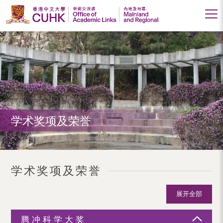
香
港
中
文
大
学术奖项及荣誉
学
学
术
学术奖项及荣誉
交
流
展开全部
处
腾冲科学大奖