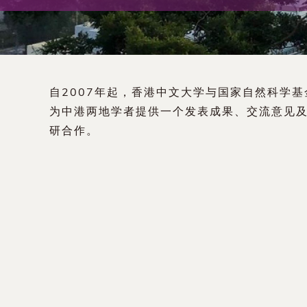
术
交
流
自2007年起，香港中文大学与国家自然科学
处
为中港两地学者提供一个发表成果、交流意见
研合作。
（内
地
及
地
区）