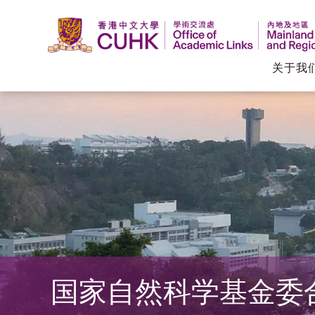
关于我
香
港
中
文
大
学
国家自然科学基金委
学