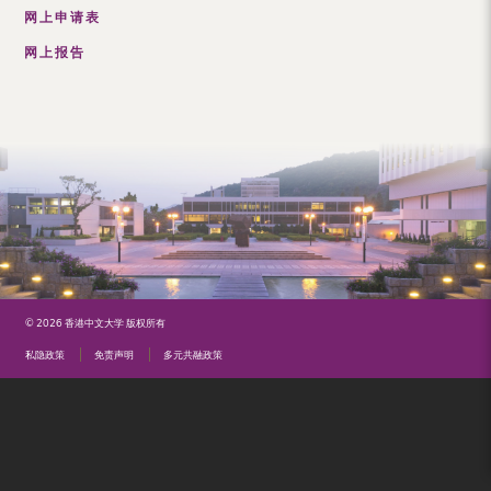
（内
网上申请表
地
网上报告
及
地
区）
© 2026 香港中文大学 版权所有
私隐政策
免责声明
多元共融政策