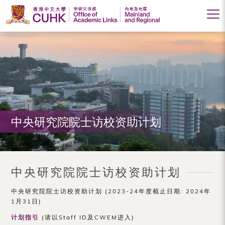
香
港
中
文
大
中央研究院院士访校资助计划
学
学
术
中央研究院院士访校资助计划
交
中央研究院院士访校资助计划 (2023-24年度截止日期: 2024年
流
1月31日)
处
计划指引
(请以Staff ID及CWEM进入)