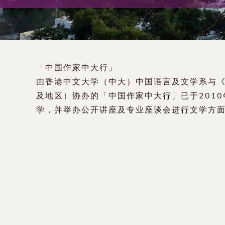
术
交
流
「中国作家中大行」
处
由香港中文大学（中大）中国语言及文学系与
及地区）协办的「中国作家中大行」已于201
（内
学，并举办公开讲座及专业座谈会进行文学方
地
及
地
区）