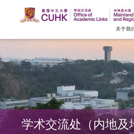
关于我
香
港
中
文
大
学
学术交流处（内地及
学