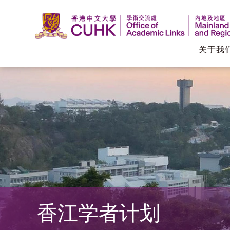
关于我
香
港
中
文
大
学
香江学者计划
学