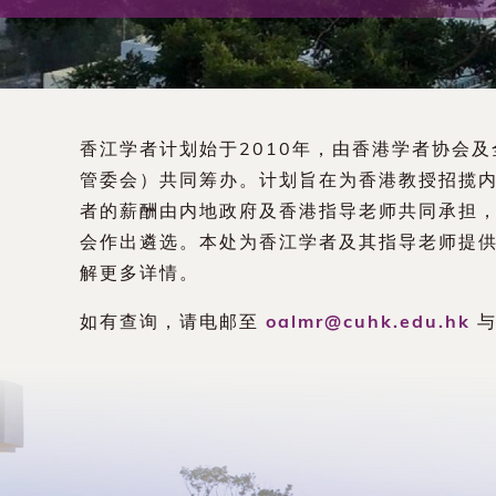
术
交
流
香江学者计划始于2010年，由香港学者协会
处
管委会）共同筹办。计划旨在为香港教授招揽
者的薪酬由内地政府及香港指导老师共同承担
（内
会作出遴选。本处为香江学者及其指导老师提
解更多详情。
地
如有查询，请电邮至
oalmr@cuhk.edu.hk
与
及
地
区）