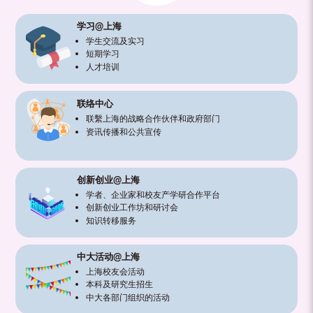
（内
学习@上海
地
学生交流及实习
短期学习
及
人才培训
地
联络中心
区）
联繫上海的战略合作伙伴和政府部门
资讯传播和公共宣传
创新创业@上海
学者、企业家和校友产学研合作平台
创新创业工作坊和研讨会
知识转移服务
中大活动@上海
上海校友会活动
本科及研究生招生
中大各部门组织的活动