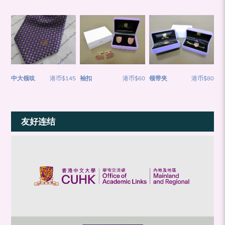
中大领呔
港币$145
袖扣
港币$60
领带夹
港币$80
友好连结