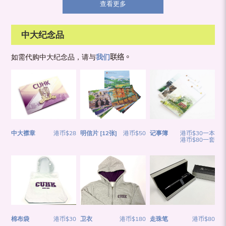
查看更多
中大纪念品
如需代购中大纪念品，请与
我们
联络。
中大襟章
港币$28
明信片 [12张]
港币$50
记事簿
港币$30一本
港币$80一套
卫衣
港币$180
棉布袋
港币$30
走珠笔
港币$80