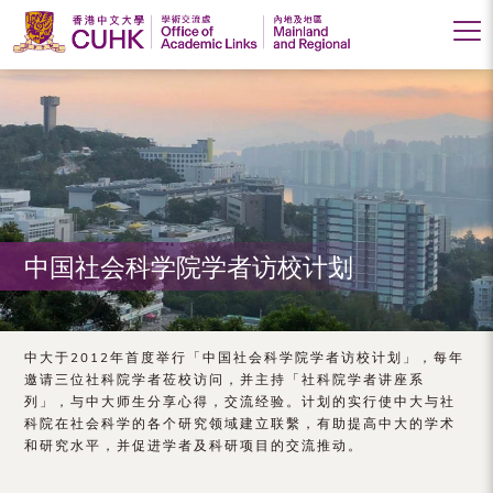
香
港
中
文
大
中国社会科学院学者访校计划
学
学
术
中大于2012年首度举行「中国社会科学院学者访校计划」，每年
邀请三位社科院学者莅校访问，并主持「社科院学者讲座系
交
列」，与中大师生分享心得，交流经验。计划的实行使中大与社
科院在社会科学的各个研究领域建立联繫，有助提高中大的学术
流
和研究水平，并促进学者及科研项目的交流推动。
处