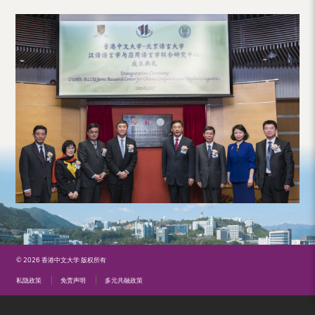
（内
地
及
地
区）
© 2026 香港中文大学 版权所有
私隐政策
免责声明
多元共融政策