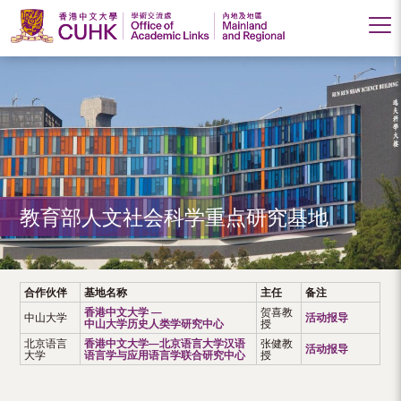
香
港
中
文
大
教育部人文社会科学重点研究基地
学
学
术
合作伙伴
基地名称
主任
备注
香港中文大学 —
贺喜教
交
中山大学
活动报导
中山大学历史人类学研究中心
授
北京语言
香港中文大学—北京语言大学汉语
张健教
流
活动报导
大学
语言学与应用语言学联合研究中心
授
处