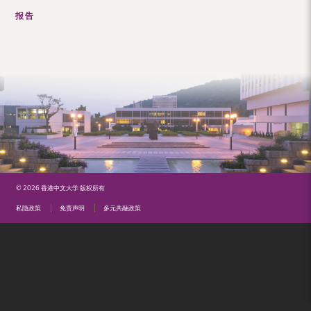
（内
报告
地
及
地
区）
© 2026 香港中文大学 版权所有
私隐政策
免责声明
多元共融政策