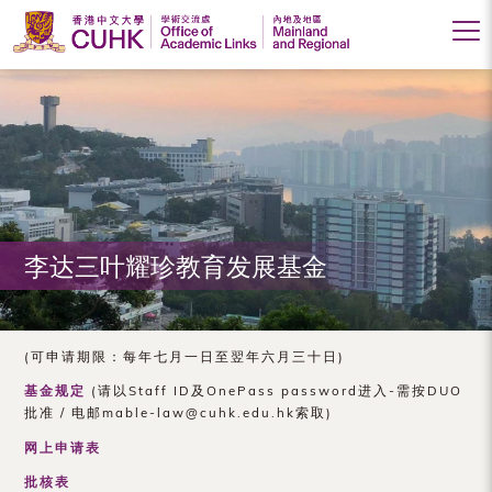
香
港
中
文
大
李达三叶耀珍教育发展基金
学
学
术
(可申请期限：每年七月一日至翌年六月三十日)
交
基金规定
(请以Staff ID及OnePass password进入-需按DUO
批准 / 电邮mable-law@cuhk.edu.hk索取)
流
网上申请表
处
批核表