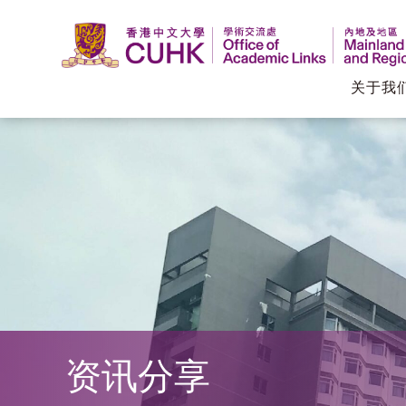
关于我
香
港
中
文
大
学
资讯分享
学