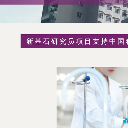
术
交
流
新基石研究员项目支持中国
处
（内
地
及
地
区）