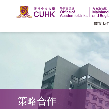
關於我
香
港
中
文
大
學
策略合作
學