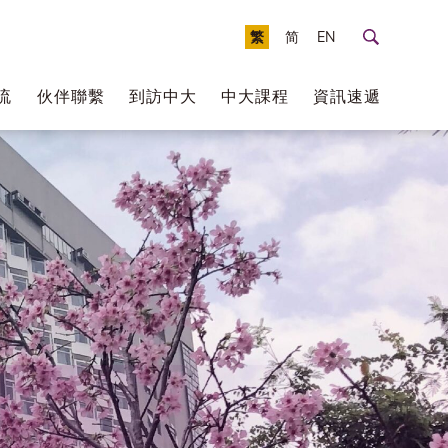
繁
简
EN
流
伙伴聯繫
到訪中大
中大課程
資訊速遞