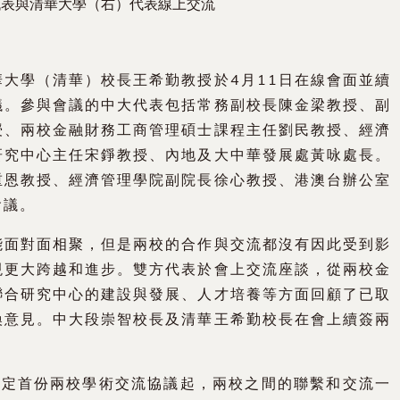
代表與清華大學（右）代表線上交流
大學（清華）校長王希勤教授於4月11日在線會面並續
議。參與會議的中大代表包括常務副校長陳金梁教授、副
授、兩校金融財務工商管理碩士課程主任劉民教授、經濟
研究中心主任宋錚教授、內地及大中華發展處黃咏處長。
重恩教授、經濟管理學院副院長徐心教授、港澳台辦公室
會議。
能面對面相聚，但是兩校的合作與交流都沒有因此受到影
現更大跨越和進步。雙方代表於會上交流座談，從兩校金
聯合研究中心的建設與發展、人才培養等方面回顧了已取
換意見。中大段崇智校長及清華王希勤校長在會上續簽兩
簽定首份兩校學術交流協議起，兩校之間的聯繫和交流一