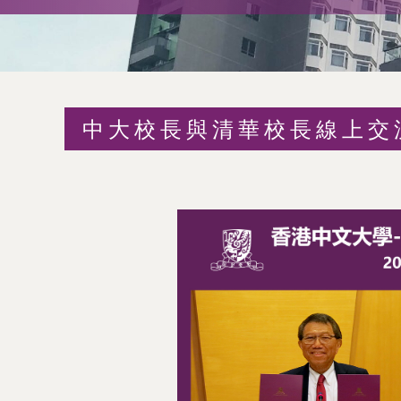
術
交
流
中大校長與清華校長線上交
處
（內
地
及
地
區）