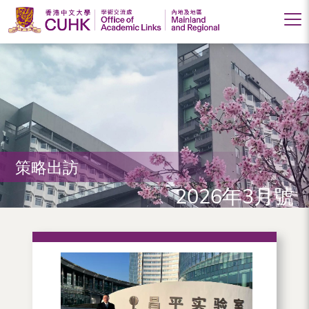
香
港
中
文
大
策略出訪
學
2026年3月號
學
術
交
流
處