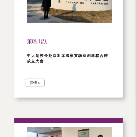
（內
地
及
地
策略出訪
區）
中大副校長赴京出席國家實驗室創新聯合體
成立大會
詳情 >