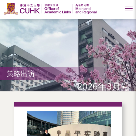
香
港
中
文
大
策略出访
学
2026年3月号
学
术
交
流
处