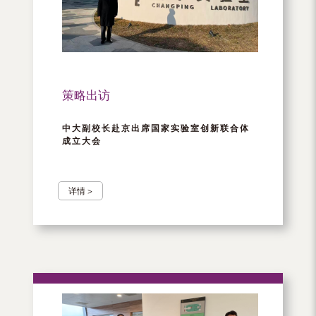
（内
地
及
地
策略出访
区）
中大副校长赴京出席国家实验室创新联合体
成立大会
详情 >