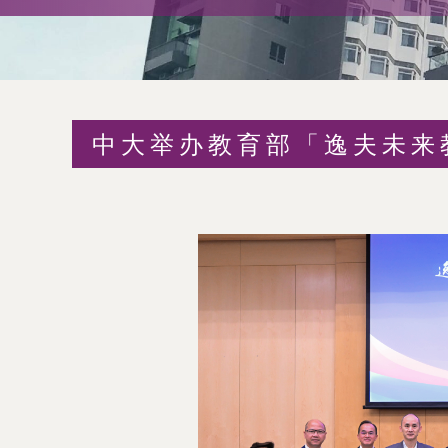
术
交
流
中大举办教育部「逸夫未来
处
（内
地
及
地
区）