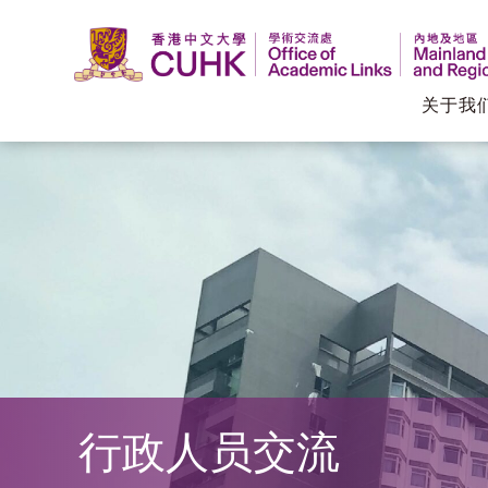
关于我
香
港
中
文
大
学
行政人员交流
学