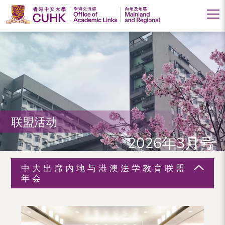
香
港
中
文
大
联盟活动
学
2026年3月号
学
术
中大出席内地与港澳法学教育联盟
交
年会
流
处