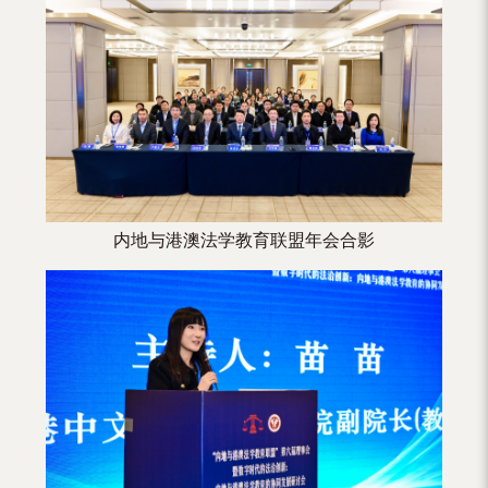
（内
地
及
地
区）
内地与港澳法学教育联盟年会合影