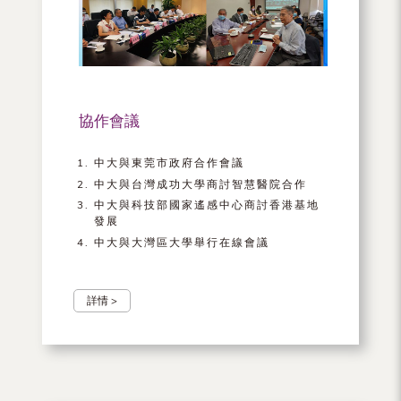
（內
地
及
地
協作會議
區）
中大與東莞市政府合作會議
中大與台灣成功大學商討智慧醫院合作
中大與科技部國家遙感中心商討香港基地
發展
中大與大灣區大學舉行在線會議
詳情 >