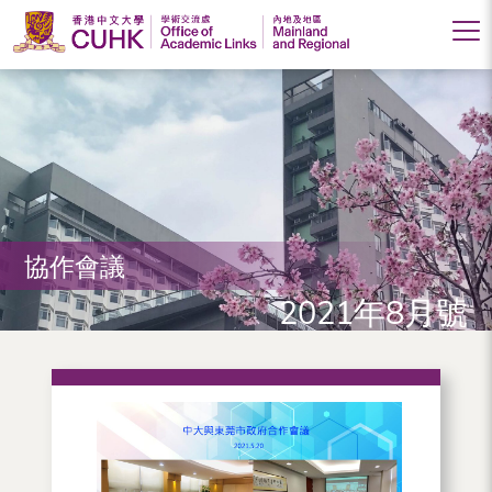
香
港
中
文
大
協作會議
學
2021年8月號
學
術
交
流
處