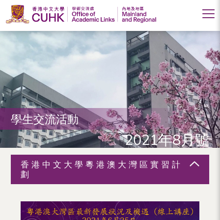
香
港
中
文
大
學生交流活動
學
2021年8月號
學
術
香港中文大學粵港澳大灣區實習計
交
劃
流
處