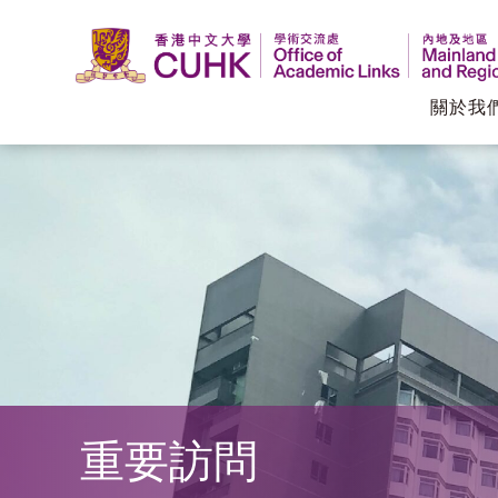
關於我
香
港
中
文
大
學
重要訪問
學