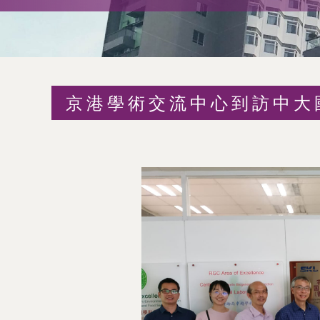
術
交
流
京港學術交流中心到訪中大
處
（內
地
及
地
區）