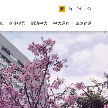
繁
简
EN
流
伙伴聯繫
到訪中大
中大課程
資訊速遞