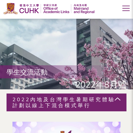
香
港
中
文
大
學生交流活動
學
2022年8月號
學
術
2022內地及台灣學生暑期研究體驗
交
計劃以線上下混合模式舉行
流
處