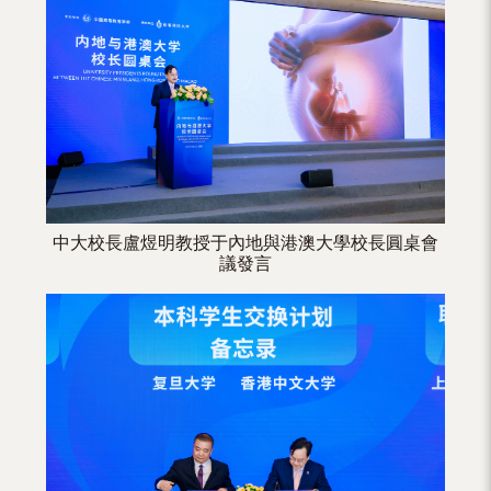
（內
地
及
地
區）
中大校長盧煜明教授于內地與港澳大學校長圓桌會
議發言