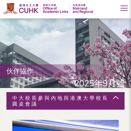
香
港
中
文
大
伙伴協作
學
2025年9月號
學
術
中大校長參與內地與港澳大學校長
交
圓桌會議
流
處